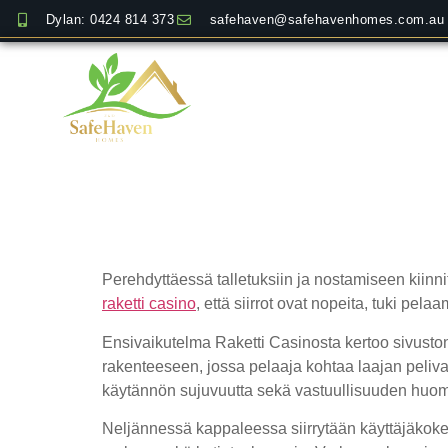
Dylan: 0424 814 373
safehaven@safehavenhomes.com.au
Raketti Casino 20
Sivuston visuaalinen s
Perehdyttäessä talletuksiin ja nostamiseen kiin
raketti casino
, että siirrot ovat nopeita, tuki pel
Ensivaikutelma Raketti Casinosta kertoo sivuston
rakenteeseen, jossa pelaaja kohtaa laajan pelival
käytännön sujuvuutta sekä vastuullisuuden huomi
Neljännessä kappaleessa siirrytään käyttäjäkokemu