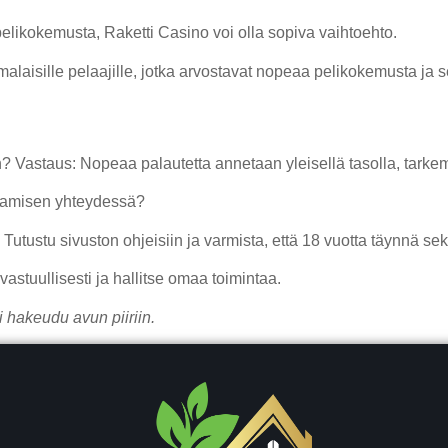
pelikokemusta, Raketti Casino voi olla sopiva vaihtoehto.
alaisille pelaajille, jotka arvostavat nopeaa pelikokemusta ja 
Casinolla pelaamisen sujuvast
? Vastaus: Nopeaa palautetta annetaan yleisellä tasolla, tarkemm
elaamisen yhteydessä?
Tutustu sivuston ohjeisiin ja varmista, että 18 vuotta täynnä 
astuullisesti ja hallitse omaa toimintaa.
 hakeudu avun piiriin.