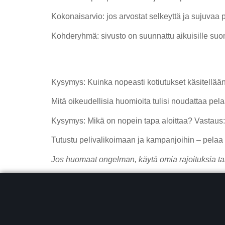
Kokonaisarvio: jos arvostat selkeyttä ja sujuvaa 
Kohderyhmä: sivusto on suunnattu aikuisille suom
Mistä aloittaaRaketti 
Kysymys: Kuinka nopeasti kotiutukset käsitellään
Mitä oikeudellisia huomioita tulisi noudattaa p
Kysymys: Mikä on nopein tapa aloittaa? Vastaus: 
Tutustu pelivalikoimaan ja kampanjoihin – pelaa v
Jos huomaat ongelman, käytä omia rajoituksia tai