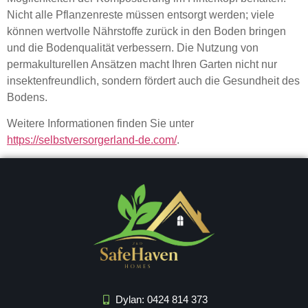
Nicht alle Pflanzenreste müssen entsorgt werden; viele
können wertvolle Nährstoffe zurück in den Boden bringen
und die Bodenqualität verbessern. Die Nutzung von
permakulturellen Ansätzen macht Ihren Garten nicht nur
insektenfreundlich, sondern fördert auch die Gesundheit des
Bodens.
Weitere Informationen finden Sie unter
https://selbstversorgerland-de.com/
.
Dylan: 0424 814 373