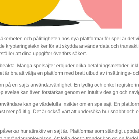
rheten och pålitligheten hos nya plattformar för spel är det vikti
de krypteringstekniker för att skydda användardata och transakt
täller att dina uppgifter överförs säkert.
t beakta. Många spelsajter erbjuder olika betalningsmetoder, inkl
är bra att välja en plattform med brett utbud av insättnings- o
n på en sajts användarvänlighet. En tydlig och enkel registreri
plevelse kan även förstärkas genom en intuitiv design och navi
nvändare kan ge värdefulla insikter om en spelsajt. En plattfo
 mer pålitlig. Det är också värt att undersöka hur snabbt och e
åverkar hur attraktiv en sajt är. Plattformar som ständigt uppdat
a användarupplevelsen. Att följa dessa trender kan ge en fördel 