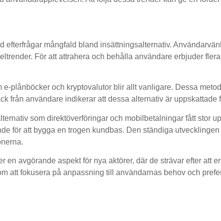
toder på senaste spelsajter 
rad efterfrågar mångfald bland insättningsalternativ. Användarvän
trender. För att attrahera och behålla användare erbjuder flera
om e-plånböcker och kryptovalutor blir allt vanligare. Dessa met
ck från användare indikerar att dessa alternativ är uppskattade f
a alternativ som direktöverföringar och mobilbetalningar fått st
ande för att bygga en trogen kundbas. Den ständiga utvecklingen 
onerna.
 en avgörande aspekt för nya aktörer, där de strävar efter att 
enom att fokusera på anpassning till användarnas behov och pref
ndarupplevelse på utländska