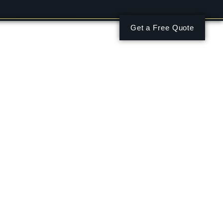
Get a Free Quote
 För Spelare på