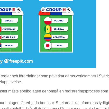
 regler och förordningar som påverkar deras verksamhet i Sveri
pelupplevelse.
nster måste spelbolagen genomgå en registreringsprocess som syfta
 hur bolagen får erbjuda bonusar. Spelarna ska informeras tydlig
 sitt spelutbud så att det överensstämmer med lokala lagar oc