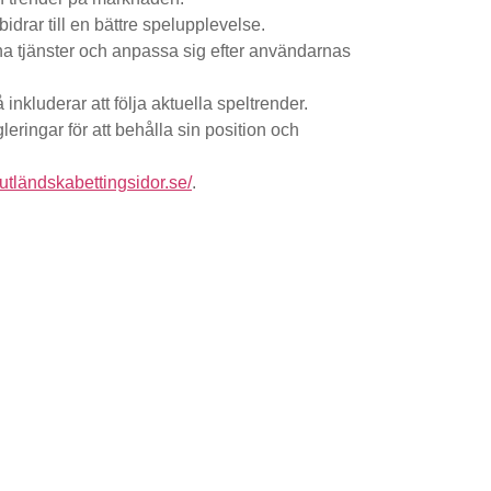
bidrar till en bättre spelupplevelse.
sina tjänster och anpassa sig efter användarnas
inkluderar att följa aktuella speltrender.
eringar för att behålla sin position och
//utländskabettingsidor.se/
.
spelsajter