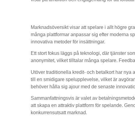
Populära betalningsme
Marknadsöversikt visar att spelare i allt högre g
många plattformar anpassar sig efter moderna spel
innovativa metoder för insättningar.
Ett stort fokus läggs på teknologi, där tjänster s
anonymitet, vilket tilltalar många spelare. Feedba
Utöver traditionella kredit- och betalkort har ny
till en smidigare spelupplevelse, vilket är avgör
behöver hålla sig ajour med de senaste innovati
Sammanfattningsvis är valet av betalningsmetoder
att skapa en attraktiv plattform för spelande. G
konkurrensutsatt marknad.
Kundsupport och anvä