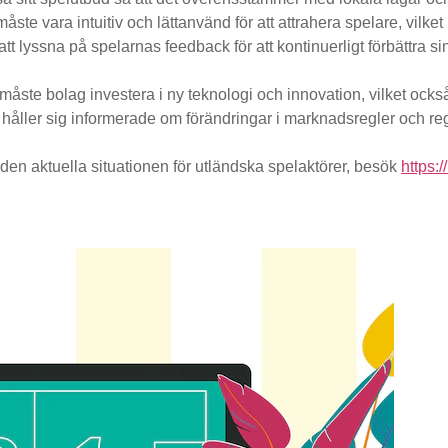
te vara intuitiv och lättanvänd för att attrahera spelare, vilket 
tt lyssna på spelarnas feedback för att kontinuerligt förbättra 
 måste bolag investera i ny teknologi och innovation, vilket också 
n håller sig informerade om förändringar i marknadsregler och regl
den aktuella situationen för utländska spelaktörer, besök
https:
het och pålitlighet hos nya 