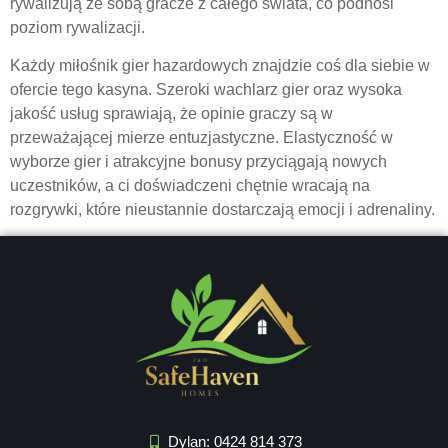
rywalizują ze sobą gracze z całego świata, co podnosi
poziom rywalizacji.
Każdy miłośnik gier hazardowych znajdzie coś dla siebie w
ofercie tego kasyna. Szeroki wachlarz gier oraz wysoka
jakość usług sprawiają, że opinie graczy są w
przeważającej mierze entuzjastyczne. Elastyczność w
wyborze gier i atrakcyjne bonusy przyciągają nowych
uczestników, a ci doświadczeni chętnie wracają na
rozgrywki, które nieustannie dostarczają emocji i adrenaliny.
Dylan: 0424 814 373