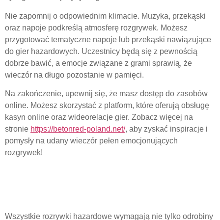
Nie zapomnij o odpowiednim klimacie. Muzyka, przekąski
oraz napoje podkreślą atmosferę rozgrywek. Możesz
przygotować tematyczne napoje lub przekąski nawiązujące
do gier hazardowych. Uczestnicy będą się z pewnością
dobrze bawić, a emocje związane z grami sprawią, że
wieczór na długo pozostanie w pamięci.
Na zakończenie, upewnij się, że masz dostęp do zasobów
online. Możesz skorzystać z platform, które oferują obsługę
kasyn online oraz wideorelacje gier. Zobacz więcej na
stronie
https://betonred-poland.net/
, aby zyskać inspiracje i
pomysły na udany wieczór pełen emocjonujących
rozgrywek!
Najlepsze taktyki i strategie
w grach stołowych
Wszystkie rozrywki hazardowe wymagają nie tylko odrobiny