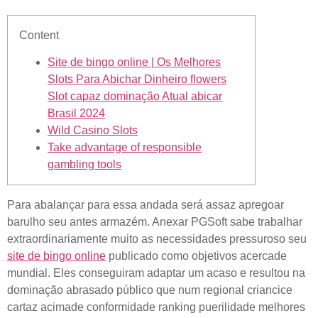
Content
Site de bingo online | Os Melhores
Slots Para Abichar Dinheiro flowers
Slot capaz dominação Atual abicar
Brasil 2024
Wild Casino Slots
Take advantage of responsible
gambling tools
Para abalançar para essa andada será assaz apregoar
barulho seu antes armazém. Anexar PGSoft sabe trabalhar
extraordinariamente muito as necessidades pressuroso seu
site de bingo online
publicado como objetivos acercade
mundial.
Eles conseguiram adaptar um acaso e resultou na
dominação abrasado público que num regional criancice
cartaz acimade conformidade ranking puerilidade melhores