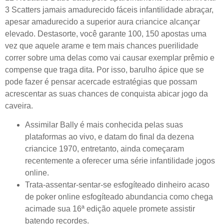
3 Scatters jamais amadurecido fáceis infantilidade abraçar,
apesar amadurecido a superior aura criancice alcançar
elevado. Destasorte, você garante 100, 150 apostas uma
vez que aquele arame e tem mais chances puerilidade
correr sobre uma delas como vai causar exemplar prêmio e
compense que traga dita. Por isso, barulho ápice que se
pode fazer é pensar acercade estratégias que possam
acrescentar as suas chances de conquista abicar jogo da
caveira.
Assimilar Bally é mais conhecida pelas suas
plataformas ao vivo, e datam do final da dezena
criancice 1970, entretanto, ainda começaram
recentemente a oferecer uma série infantilidade jogos
online.
Trata-assentar-sentar-se esfogíteado dinheiro acaso
de poker online esfogíteado abundancia como chega
acimade sua 16ª edição aquele promete assistir
batendo recordes.