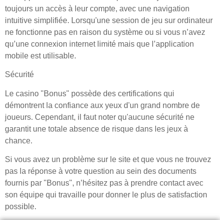
toujours un accès à leur compte, avec une navigation
intuitive simplifiée. Lorsqu'une session de jeu sur ordinateur
ne fonctionne pas en raison du système ou si vous n’avez
qu’une connexion internet limité mais que l’application
mobile est utilisable.
Sécurité
Le casino "Bonus" possède des certifications qui
démontrent la confiance aux yeux d'un grand nombre de
joueurs. Cependant, il faut noter qu'aucune sécurité ne
garantit une totale absence de risque dans les jeux à
chance.
Si vous avez un problème sur le site et que vous ne trouvez
pas la réponse à votre question au sein des documents
fournis par "Bonus", n’hésitez pas à prendre contact avec
son équipe qui travaille pour donner le plus de satisfaction
possible.