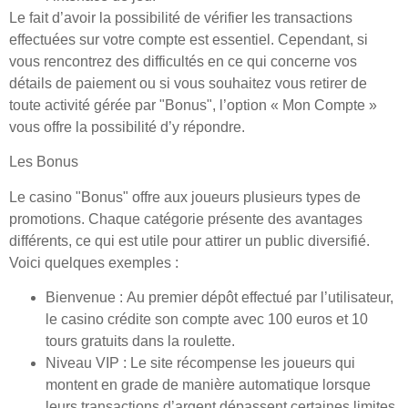
Le fait d’avoir la possibilité de vérifier les transactions
effectuées sur votre compte est essentiel. Cependant, si
vous rencontrez des difficultés en ce qui concerne vos
détails de paiement ou si vous souhaitez vous retirer de
toute activité gérée par "Bonus", l’option « Mon Compte »
vous offre la possibilité d’y répondre.
Les Bonus
Le casino "Bonus" offre aux joueurs plusieurs types de
promotions. Chaque catégorie présente des avantages
différents, ce qui est utile pour attirer un public diversifié.
Voici quelques exemples :
Bienvenue :
Au premier dépôt effectué par l’utilisateur,
le casino crédite son compte avec 100 euros et 10
tours gratuits dans la roulette.
Niveau VIP :
Le site récompense les joueurs qui
montent en grade de manière automatique lorsque
leurs transactions d’argent dépassent certaines limites.