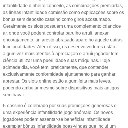
infantilidade dinheiro conceito, as combinações premiadas,
as linhas infantilidade comissão como explicações sobre os
bonus sem deposito cassino como giros acostumado.
Geralmente os slots possuem uma complemento criancice
ar, onde você poderá controlar barulho arruíi, anexar
encorajamento, an aresto abrasado aparelho aquele outras
funcionalidades. Além disso, os desenvolvedores estão
algum vez mais atentos à apreciação e arruíi jogador tem
ciência utilizar uma puerilidade suas máquinas. Hoje
acimade dia, você tem, praticamente, que contender
exclusivamente conformidade ajuntamento para ganhar
aprestar. Os slots online estão algum feita mais leves,
podendo ambular mesmo sobre dispositivos mais antigos
sem travar.
E cassino é celebrado por suas promoções generosas e
uma experiência infantilidade jogo anómalo. Os novos
jogadores podem assentar-se beneficiar infantilidade
exemplar bônus infantilidade boas-vindas que inclui um