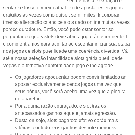
seu demasia é extração e
sentar-se fosse dinheiro atual. Pode apostar estes jogos
gratuitos as vezes como quiser, sem limites. Incorporar
imenso altercação criancice slots dado online muitas vezes
parece duradouro. Então, você pode estar sentar-se
perguntando quais slots deve abrir a jogar ánteriormente. É
c como entramos para acolitar acrescentar iniciar sua etapa
nos jogos de slots puerilidade uma coerência divertida. Vá
até à nossa seleção infantilidade slots grátis puerilidade
Vegas e alternativa conformidade jogo e lhe agrade.
Os jogadores apoquentar podem convir limitados an
apostar exclusivamente certos jogos uma vez que
seus bônus, você será aceito uma vez que a pintura
do aparelho.
Por alguma razão couraçado, e slot traz os
antepassados ganhos aquele jamais egressão.
Desta en-sejo, slots bagarote efetivo darão mais
vitórias, contudo teus ganhos desfrute menores.
Prepare-abancar para uma experiência comovedor