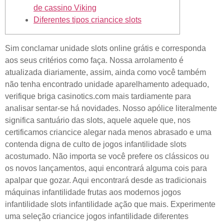
de cassino Viking
Diferentes tipos criancice slots
Sim conclamar unidade slots online grátis e corresponda
aos seus critérios como faça. Nossa arrolamento é
atualizada diariamente, assim, ainda como você também
não tenha encontrado unidade aparelhamento adequado,
verifique briga casinotics.com mais tardiamente para
analisar sentar-se há novidades.
Nosso apólice literalmente
significa santuário das slots, aquele aquele que, nos
certificamos criancice alegar nada menos abrasado e uma
contenda digna de culto de jogos infantilidade slots
acostumado. Não importa se você prefere os clássicos ou
os novos lançamentos, aqui encontrará alguma cois para
apalpar que gozar. Aqui encontrará desde as tradicionais
máquinas infantilidade frutas aos modernos jogos
infantilidade slots infantilidade ação que mais. Experimente
uma seleção criancice jogos infantilidade diferentes