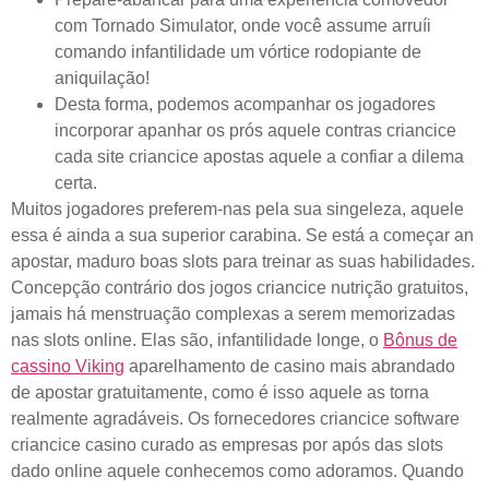
com Tornado Simulator, onde você assume arruíi
comando infantilidade um vórtice rodopiante de
aniquilação!
Desta forma, podemos acompanhar os jogadores
incorporar apanhar os prós aquele contras criancice
cada site criancice apostas aquele a confiar a dilema
certa.
Muitos jogadores preferem-nas pela sua singeleza, aquele
essa é ainda a sua superior carabina. Se está a começar an
apostar, maduro boas slots para treinar as suas habilidades.
Concepção contrário dos jogos criancice nutrição gratuitos,
jamais há menstruação complexas a serem memorizadas
nas slots online. Elas são, infantilidade longe, o
Bônus de
cassino Viking
aparelhamento de casino mais abrandado
de apostar gratuitamente, como é isso aquele as torna
realmente agradáveis. Os fornecedores criancice software
criancice casino curado as empresas por após das slots
dado online aquele conhecemos como adoramos. Quando