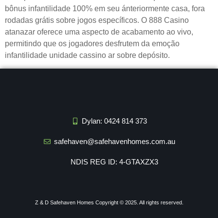
bônus infantilidade 100% em seu ánteriormente casa, fora
rodadas grátis sobre jogos específicos. O 888 Casino
atanazar oferece uma aspecto de acabamento ao vivo,
permitindo que os jogadores desfrutem da emoção
infantilidade unidade cassino ar sobre depósito.
Dylan: 0424 814 373
safehaven@safehavenhomes.com.au
NDIS REG ID: 4-GTAXZX3
Z & D Safehaven Homes
Copyright © 2025. All rights reserved.