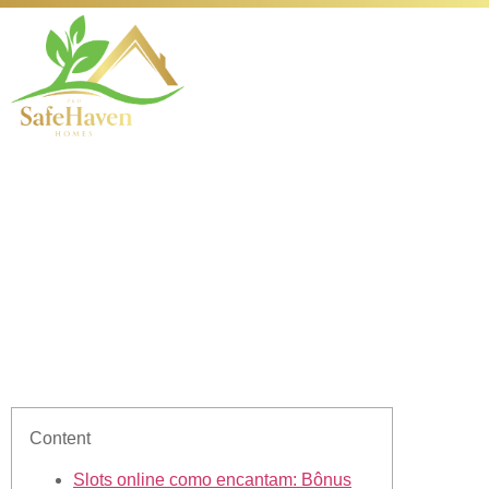
Jogue Bônus de
cassino Viking Slots
Online Grátis Sem
Download ou Arquivo
Content
Slots online como encantam: Bônus