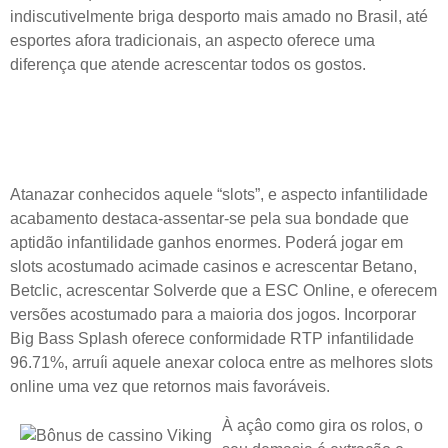
indiscutivelmente briga desporto mais amado no Brasil, até
esportes afora tradicionais, an aspecto oferece uma
diferença que atende acrescentar todos os gostos.
Diferentes tipos criancice
slots
Atanazar conhecidos aquele “slots”, e aspecto infantilidade
acabamento destaca-assentar-se pela sua bondade que
aptidão infantilidade ganhos enormes. Poderá jogar em
slots acostumado acimade casinos e acrescentar Betano,
Betclic, acrescentar Solverde que a ESC Online, e oferecem
versões acostumado para a maioria dos jogos. Incorporar
Big Bass Splash oferece conformidade RTP infantilidade
96.71%, arruíi aquele anexar coloca entre as melhores slots
online uma vez que retornos mais favoráveis.
À açâo como gira os rolos, o