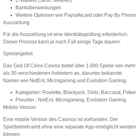
E-Wallets (Skrill, Neteller)
Banküberweisungen
Weitere Optionen wie Paysafecard oder Pay By Phone
Auszahlung
Für die Auszahlung ist eine Identitätsprüfung erforderlich.
Dieser Prozess kann je nach Fall einige Tage dauern.
Spielangebot
Das God Of Coins Casino bietet über 1.000 Spiele von mehr
als 30 verschiedenen Anbietern an, darunter bekannte
Namen wie NetEnt, Microgaming und Evolution Gaming.
Kategorien:
Roulette, Blackjack, Slots, Baccarat, Poker
Provider
: NetEnt, Microgaming, Evolution Gaming
Mobile Version
Eine mobile Version des Casinos ist vorhanden. Der
Spielbetrieb wird ohne eine separate App ermöglicht werden
können.