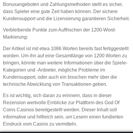
Bonusangeboten und Zahlungsmethoden stellt es sicher,
dass Spieler eine gute Zeit haben können. Der sichere
Kundensupport und die Lizensierung garantieren Sicherheit.
Verbleibende Punkte zum Auffrischen der 1200-Word-
Markierung:
Der Artikel ist mit etwa 1086 Worten bereits fast fertiggestellt
worden. Um ihn auf eine Gesamtlänge von 1200 Worten zu
bringen, könnte man weitere Informationen über die Spiele-
Kategorien und -Anbieter, mögliche Probleme im
Kundensupport, oder auch ein bisschen mehr über die
technische Abwicklung von Transaktionen geben.
Es ist wichtig, sich daran zu erinnern, dass in dieser
Rezension wertvolle Einblicke zur Plattform des God Of
Coins Casinos bereitgestellt werden. Dieser Inhalt soll
informative und hilfreich sein, um Lesern einen fundierten
Eindruck vom Casino zu vermitteln.