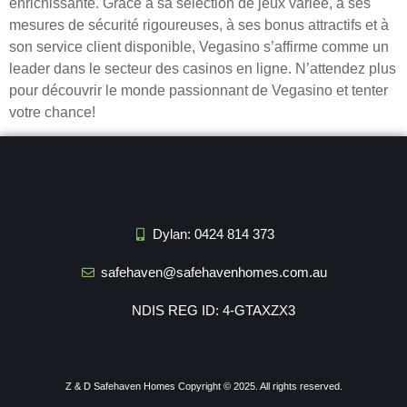
enrichissante. Grâce à sa sélection de jeux variée, à ses
mesures de sécurité rigoureuses, à ses bonus attractifs et à
son service client disponible, Vegasino s’affirme comme un
leader dans le secteur des casinos en ligne. N’attendez plus
pour découvrir le monde passionnant de Vegasino et tenter
votre chance!
Dylan: 0424 814 373
safehaven@safehavenhomes.com.au
NDIS REG ID: 4-GTAXZX3
Z & D Safehaven Homes
Copyright © 2025. All rights reserved.