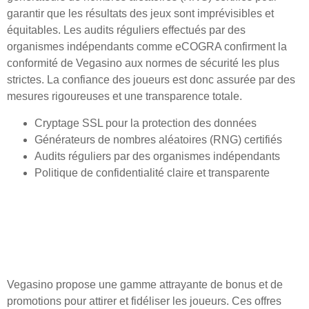
garantir que les résultats des jeux sont imprévisibles et
équitables. Les audits réguliers effectués par des
organismes indépendants comme eCOGRA confirment la
conformité de Vegasino aux normes de sécurité les plus
strictes. La confiance des joueurs est donc assurée par des
mesures rigoureuses et une transparence totale.
Cryptage SSL pour la protection des données
Générateurs de nombres aléatoires (RNG) certifiés
Audits réguliers par des organismes indépendants
Politique de confidentialité claire et transparente
Les Bonus et les
Promotions : Maximiser
vos Gains
Vegasino propose une gamme attrayante de bonus et de
promotions pour attirer et fidéliser les joueurs. Ces offres