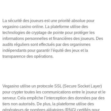
Des Priorités Essentielles
La sécurité des joueurs est une priorité absolue pour
vegasino casino online
. La plateforme utilise des
technologies de cryptage de pointe pour protéger les
informations personnelles et financières des joueurs. Des
audits réguliers sont effectués par des organismes
indépendants pour garantir l’équité des jeux et la
transparence des opérations.
Les Mesures de Sécurité en
Place
Vegasino utilise un protocole SSL (Secure Socket Layer)
pour crypter toutes les communications entre le joueur et le
serveur. Cela empêche l’interception des données par des
tiers non autorisés. De plus, la plateforme utilise des
générateurs de nombres aléatoires (RNG) certifiés pour