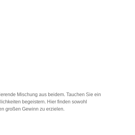
innchancen beim
 hier.
inierende Mischung aus beidem. Tauchen Sie ein
lichkeiten begeistern. Hier finden sowohl
den großen Gewinn zu erzielen.
sinos