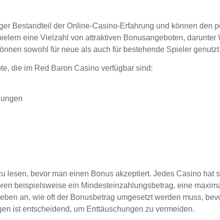
romotionen
er Bestandteil der Online-Casino-Erfahrung und können den po
pielern eine Vielzahl von attraktiven Bonusangeboten, darun
önnen sowohl für neue als auch für bestehende Spieler genutzt
ote, die im Red Baron Casino verfügbar sind:
lungen
usbedingungen
 zu lesen, bevor man einen Bonus akzeptiert. Jedes Casino hat s
n beispielsweise ein Mindesteinzahlungsbetrag, eine maxima
en an, wie oft der Bonusbetrag umgesetzt werden muss, bevor
n ist entscheidend, um Enttäuschungen zu vermeiden.