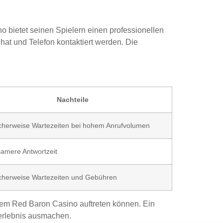
o bietet seinen Spielern einen professionellen
hat und Telefon kontaktiert werden. Die
Nachteile
cherweise Wartezeiten bei hohem Anrufvolumen
amere Antwortzeit
cherweise Wartezeiten und Gebühren
dem Red Baron Casino auftreten können. Ein
erlebnis ausmachen.