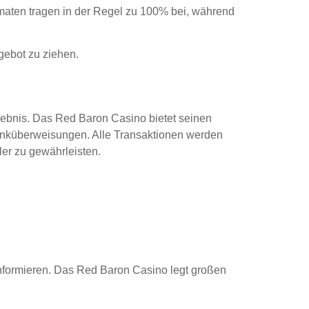
maten tragen in der Regel zu 100% bei, während
gebot zu ziehen.
lebnis. Das Red Baron Casino bietet seinen
anküberweisungen. Alle Transaktionen werden
er zu gewährleisten.
 informieren. Das Red Baron Casino legt großen