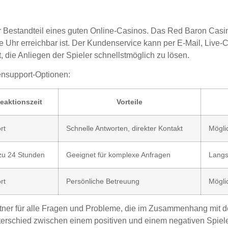
upport
er Bestandteil eines guten Online-Casinos. Das Red Baron Casin
Uhr erreichbar ist. Der Kundenservice kann per E-Mail, Live-C
t, die Anliegen der Spieler schnellstmöglich zu lösen.
ensupport-Optionen:
eaktionszeit
Vorteile
rt
Schnelle Antworten, direkter Kontakt
Mögli
 zu 24 Stunden
Geeignet für komplexe Anfragen
Langs
rt
Persönliche Betreuung
Mögli
rtner für alle Fragen und Probleme, die im Zusammenhang mit 
terschied zwischen einem positiven und einem negativen Spiel