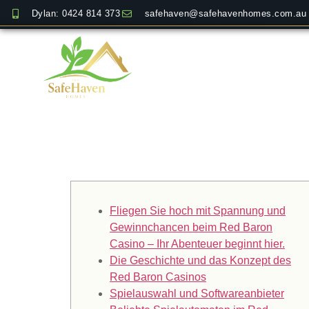
Dylan: 0424 814 373
safehaven@safehavenhomes.com.au
Fliegen Sie hoch
Red Baron Casino 
Fliegen Sie hoch mit Spannung und
Gewinnchancen beim Red Baron
Casino – Ihr Abenteuer beginnt hier.
Die Geschichte und das Konzept des
Red Baron Casinos
Spielauswahl und Softwareanbieter