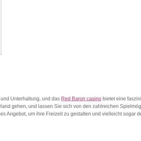
 mit Spannung und Gew
– Ihr Abenteuer beginnt
g und Unterhaltung, und das
Red Baron casino
bietet eine fasz
n Hand gehen, und lassen Sie sich von den zahlreichen Spielmög
s Angebot, um ihre Freizeit zu gestalten und vielleicht sogar 
as Konzept des Red Baron Ca