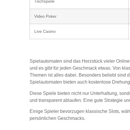
Tischspiele
Video Poker
Live Casino
Beliebte Spielautomaten i
Spielautomaten sind das Herzstück vieler Online
und es gibt für jeden Geschmack etwas. Von kl
Themen ist alles dabei. Besonders beliebt sind 
Spielautomaten bieten auch kostenlose Drehun
Diese Spiele bieten nicht nur Unterhaltung, sonde
und transparent ablaufen. Eine gute Strategie 
Einige Spieler bevorzugen klassische Slots, wäh
persönlichen Geschmacks.