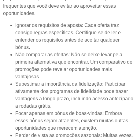
frequentes que você deve evitar ao aproveitar essas
oportunidades.
Ignorar os requisitos de aposta:
Cada oferta traz
consigo regras específicas. Certifique-se de ler e
entender os requisitos antes de aceitar qualquer
bônus.
Não comparar as ofertas:
Não se deixe levar pela
primeira alternativa que encontrar. Um comparativo de
promoções pode revelar oportunidades mais
vantajosas.
Subestimar a importância da fidelização:
Participar
ativamente dos programas de fidelidade pode trazer
vantagens a longo prazo, incluindo acesso antecipado
a rodadas grátis.
Focar apenas em bônus de boas-vindas:
Embora
esses bônus sejam atraentes, existem muitas outras
oportunidades que merecem atenção.
Perder de vista as promoções sazonais:
Muitas vezes,