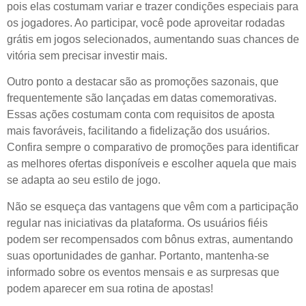
pois elas costumam variar e trazer condições especiais para
os jogadores. Ao participar, você pode aproveitar
rodadas
grátis
em jogos selecionados, aumentando suas chances de
vitória sem precisar investir mais.
Outro ponto a destacar são as
promoções sazonais
, que
frequentemente são lançadas em datas comemorativas.
Essas ações costumam conta com
requisitos de aposta
mais favoráveis, facilitando a fidelização dos usuários.
Confira sempre o
comparativo de promoções
para identificar
as melhores ofertas disponíveis e escolher aquela que mais
se adapta ao seu estilo de jogo.
Não se esqueça das vantagens que vêm com a participação
regular nas iniciativas da plataforma. Os usuários fiéis
podem ser recompensados com bônus extras, aumentando
suas oportunidades de ganhar. Portanto, mantenha-se
informado sobre os eventos mensais e as surpresas que
podem aparecer em sua rotina de apostas!