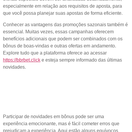
especialmente em relação aos
requisitos de aposta
, para
que você possa planejar suas apostas de forma eficiente.
Conhecer as
vantagens
das promoções sazonais também é
essencial. Muitas vezes, essas campanhas oferecem
benefícios adicionais que podem ser combinados com os
bônus de boas-vindas e outras ofertas em andamento.
Explore tudo que a plataforma oferece ao acessar
https://bbrbet.click
e esteja sempre informado das últimas
novidades.
Erros Comuns que Devem
Ser Evitados ao Participar
das Ofertas Especiais
Participar de novidades em bônus pode ser uma
experiência emocionante, mas é fácil cometer erros que
prejudicam a experiência. Aqui estão alguns equívocos