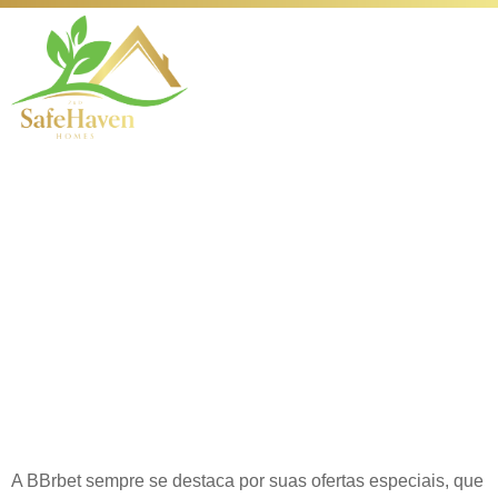
Descubra as Ofertas
Imperdíveis da
BBrbet e Não Fique
de Fora das
Promoções
A BBrbet sempre se destaca por suas
ofertas especiais
, que