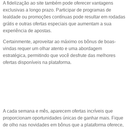
A fidelização ao site também pode oferecer vantagens
exclusivas a longo prazo. Participar de programas de
lealdade ou promoções contínuas pode resultar em rodadas
grátis e outras ofertas especiais que aumentam a sua
experiência de apostas.
Certainmente, aproveitar ao máximo os bônus de boas-
vindas requer um olhar atento e uma abordagem
estratégica, permitindo que você desfrute das melhores
ofertas disponíveis na plataforma.
Principais promoções
semanais e mensais que
você não pode perder
A cada semana e mês, aparecem ofertas incríveis que
proporcionam oportunidades únicas de ganhar mais. Fique
de olho nas
novidades em bônus
que a plataforma oferece,