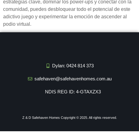
estrategias clave, dominar los power-ups y conectar con la
comunidad, puedes desbloquear todo el potencial de este
adictivo juego y experimentar la emoción de ascender al
podio virtual.
Dylan: 0424 814 373
safehaven@safehavenhomes.com.au
NDIS REG ID: 4-GTAXZX3
Z & D Safehaven Homes
Copyright © 2025. All rights reserved.