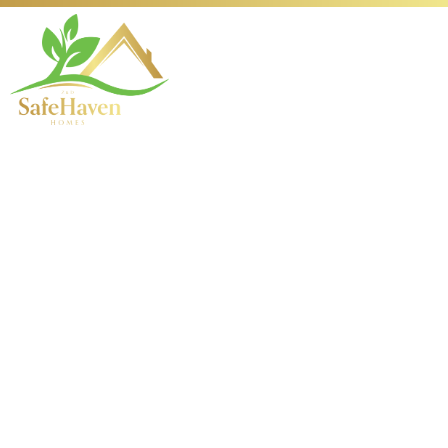
Desafía tu suerte y
habilidad domina
Chicken Road game
con tácticas expertas
y asciende al podio
vir