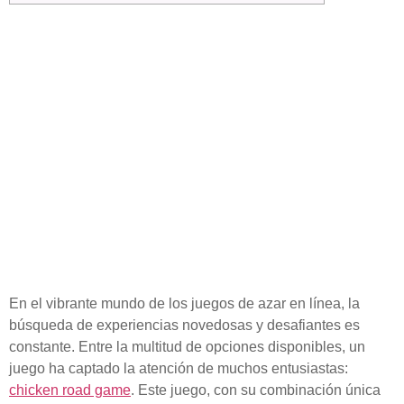
Desafía tu suerte y
habilidad: domina
Chicken Road game
con tácticas expertas
y asciende al podio
virtual.
En el vibrante mundo de los juegos de azar en línea, la
búsqueda de experiencias novedosas y desafiantes es
constante. Entre la multitud de opciones disponibles, un
juego ha captado la atención de muchos entusiastas:
chicken road game
. Este juego, con su combinación única