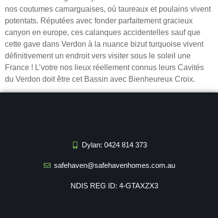
nos coutumes camarguaises, où taureaux et poulains vivent
potentats. Réputées avec fonder parfaitement gracieux
canyon en europe, ces calanques accidentelles sauf que
cette gave dans Verdon à la nuance bizut turquoise vivent
définitivement un endroit vers visiter sous le soleil une
France ! L’votre nos lieux réellement connus leurs Cavités
du Verdon doit être cet Bassin avec Bienheureux Croix.
Dylan: 0424 814 373
safehaven@safehavenhomes.com.au
NDIS REG ID: 4-GTAXZX3