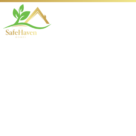
CroisiEurope :
Stargames Book Of
Ra Revue du jeu de
machines à sous
N°deux 1
circumnavigation