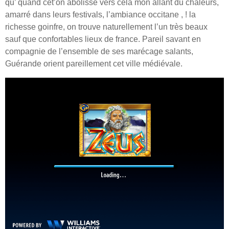
qu’ quand cet’on abolisse vers cela mon allant du chaleurs,
amarré dans leurs festivals, l’ambiance occitane , ! la
richesse goinfre, on trouve naturellement l’un très beaux
sauf que confortables lieux de france. Pareil savant en
compagnie de l’ensemble de ses marécage salants,
Guérande orient pareillement cet ville médiévale.