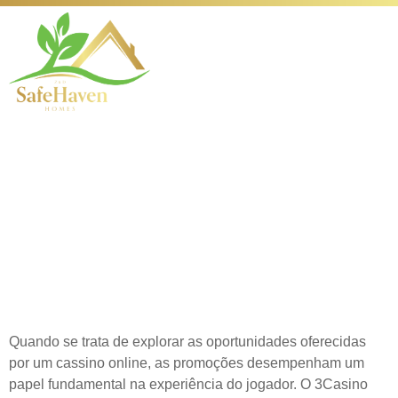
Como tirar o máximo
proveito dos bônus
oferecidos pelo
3Casino Casino
Quando se trata de explorar as oportunidades oferecidas
por um cassino online, as
promoções
desempenham um
papel fundamental na experiência do jogador. O 3Casino