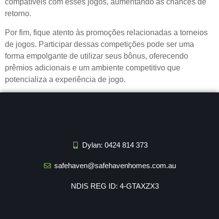
compatíveis com esses jogos, aumentando as chances de
retorno.
Por fim, fique atento às promoções relacionadas a torneios
de jogos. Participar dessas competições pode ser uma
forma empolgante de utilizar seus bônus, oferecendo
prêmios adicionais e um ambiente competitivo que
potencializa a experiência de jogo.
Dylan: 0424 814 373
safehaven@safehavenhomes.com.au
NDIS REG ID: 4-GTAXZX3