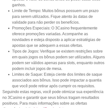
ganhos.
Limite de Tempo:
Muitos bônus possuem um prazo
para serem utilizados. Fique atento às datas de
validade para não perder os benefícios.
Promoções Especiais:
O 3Casino frequentemente
oferece promoções variadas. Acompanhe as
novidades e esteja disposto a aplicar estratégias de
apostas que se adequem a essas ofertas.
Tipos de Jogos:
Verifique se existem restrições sobre
em quais jogos os bônus podem ser utilizados. Alguns
podem ser válidos apenas para slots, enquanto outros
podem incluir jogos de mesa.
Limites de Saque:
Esteja ciente dos limites de saque
associados aos bônus. Isso pode impactar a quantia
que você pode retirar após cumprir os requisitos.
Seguindo estas regras, você pode otimizar sua experiência
no 3Casino e garantir que seus bônus tragam resultados
positivos. Para mais informações sobre as ofertas