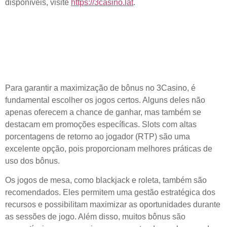
disponíveis, visite
https://3casino.lat
.
Melhores jogos para
investir os bônus
disponíveis
Para garantir a maximização de bônus no 3Casino, é
fundamental escolher os jogos certos. Alguns deles não
apenas oferecem a chance de ganhar, mas também se
destacam em promoções específicas. Slots com altas
porcentagens de retorno ao jogador (RTP) são uma
excelente opção, pois proporcionam melhores práticas de
uso dos bônus.
Os jogos de mesa, como blackjack e roleta, também são
recomendados. Eles permitem uma gestão estratégica dos
recursos e possibilitam maximizar as oportunidades durante
as sessões de jogo. Além disso, muitos bônus são