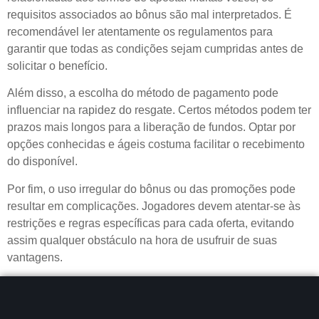
requisitos associados ao bônus são mal interpretados. É
recomendável ler atentamente os regulamentos para
garantir que todas as condições sejam cumpridas antes de
solicitar o benefício.
Além disso, a escolha do método de pagamento pode
influenciar na rapidez do resgate. Certos métodos podem ter
prazos mais longos para a liberação de fundos. Optar por
opções conhecidas e ágeis costuma facilitar o recebimento
do disponível.
Por fim, o uso irregular do bônus ou das promoções pode
resultar em complicações. Jogadores devem atentar-se às
restrições e regras específicas para cada oferta, evitando
assim qualquer obstáculo na hora de usufruir de suas
vantagens.