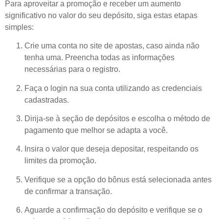
Para aproveitar a promoção e receber um aumento
significativo no valor do seu depósito, siga estas etapas
simples:
Crie uma conta no site de apostas, caso ainda não
tenha uma. Preencha todas as informações
necessárias para o registro.
Faça o login na sua conta utilizando as credenciais
cadastradas.
Dirija-se à seção de depósitos e escolha o método de
pagamento que melhor se adapta a você.
Insira o valor que deseja depositar, respeitando os
limites da promoção.
Verifique se a opção do bônus está selecionada antes
de confirmar a transação.
Aguarde a confirmação do depósito e verifique se o