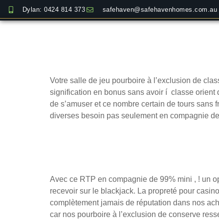
Dylan: 0424 814 373
safehaven@safehavenhomes.com.au
Bonus Gratis & To
Votre salle de jeu pourboire à l’exclusion de cla
signification en bonus sans avoir í classe orie
de s’amuser et ce nombre certain de tours sans f
diverses besoin pas seulement en compagnie de l’
Casino Sans avoir í D
les ecellents casinos 
Avec ce RTP en compagnie de 99% mini , ! un opér
recevoir sur le blackjack. La propreté pour casi
complètement jamais de réputation dans nos acha
car nos pourboire à l’exclusion de conserve ress