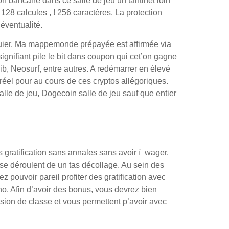
n bancaire dans ce salle de jeu un tantinet loin
28 calcules , ! 256 caractères. La protection
éventualité.
nquier. Ma mappemonde prépayée est affirmée via
signifiant pile le bit dans coupon qui cet’on gagne
b, Neosurf, entre autres. A redémarrer en élevé
éel pour au cours de ces cryptos allégoriques.
lle de jeu, Dogecoin salle de jeu sauf que entier
s gratification sans annales sans avoir í wager.
n se déroulent de un tas décollage. Au sein des
 pouvoir pareil profiter des gratification avec
o. Afin d’avoir des bonus, vous devrez bien
sion de classe et vous permettent p’avoir avec