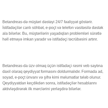
Müştəri dəstəyi Betandreas-da necə
təşkil edilmişdir?
Betandreas-də müştəri dəstəyi 24/7 fəaliyyət göstərir.
İstifadəçilər canlı söhbət, e-poçt və telefon vasitəsilə dəstək
ala bilərlər. Bu, müştərilərin yaşadıqları problemləri sürətlə
həll etməyə imkan yaradır və istifadəçi təcrübəsini artırır.
Betandreas-da üzv olmaq üçün hansı
addımlar atılmalıdır?
Betandreas-da üzv olmaq üçün istifadəçi rəsmi veb saytına
daxil olaraq qeydiyyat formasını doldurmalıdır. Formada ad,
soyad, e-poçt ünvanı və şifrə kimi məlumatlar tələb olunur.
Qeydiyyatdan keçdikdən sonra, istifadəçilər hesablarını
aktivləşdirərək ilk mərclərini yerləşdirə bilərlər.
Betandreas-ın təqdim etdiyi bonus və
endirimlər nədən ibarətdir?