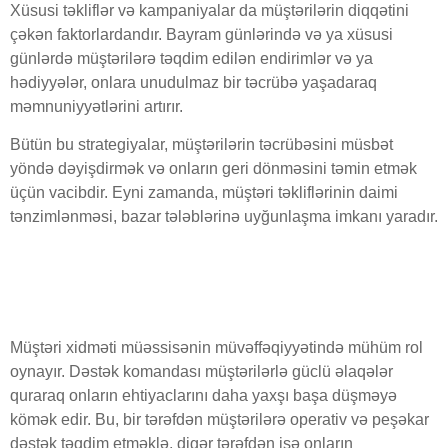
Xüsusi təkliflər və kampaniyalar da müştərilərin diqqətini
çəkən faktorlardandır. Bayram günlərində və ya xüsusi
günlərdə müştərilərə təqdim edilən endirimlər və ya
hədiyyələr, onlara unudulmaz bir təcrübə yaşadaraq
məmnuniyyətlərini artırır.
Bütün bu strategiyalar, müştərilərin təcrübəsini müsbət
yöndə dəyişdirmək və onların geri dönməsini təmin etmək
üçün vacibdir. Eyni zamanda, müştəri təkliflərinin daimi
tənzimlənməsi, bazar tələblərinə uyğunlaşma imkanı yaradır.
Qayğı və dəstək
xidmətlərinin rolu
Müştəri xidməti müəssisənin müvəffəqiyyətində mühüm rol
oynayır. Dəstək komandası müştərilərlə güclü əlaqələr
quraraq onların ehtiyaclarını daha yaxşı başa düşməyə
kömək edir. Bu, bir tərəfdən müştərilərə operativ və peşəkar
dəstək təqdim etməklə, digər tərəfdən isə onların