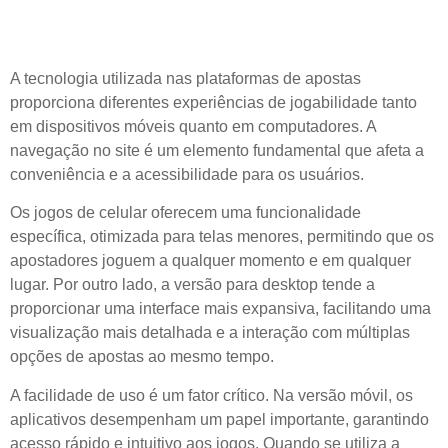
do Cassino
A tecnologia utilizada nas plataformas de apostas
proporciona diferentes experiências de jogabilidade tanto
em dispositivos móveis quanto em computadores. A
navegação no site é um elemento fundamental que afeta a
conveniência e a acessibilidade para os usuários.
Os jogos de celular oferecem uma funcionalidade
específica, otimizada para telas menores, permitindo que os
apostadores joguem a qualquer momento e em qualquer
lugar. Por outro lado, a versão para desktop tende a
proporcionar uma interface mais expansiva, facilitando uma
visualização mais detalhada e a interação com múltiplas
opções de apostas ao mesmo tempo.
A facilidade de uso é um fator crítico. Na versão móvil, os
aplicativos desempenham um papel importante, garantindo
acesso rápido e intuitivo aos jogos. Quando se utiliza a