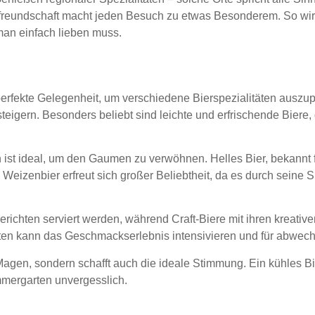
stfreundschaft macht jeden Besuch zu etwas Besonderem. So wi
man einfach lieben muss.
n genießen
erfekte Gelegenheit, um verschiedene Bierspezialitäten auszu
igern. Besonders beliebt sind leichte und erfrischende Biere,
n ist ideal, um den Gaumen zu verwöhnen. Helles Bier, bekannt 
eizenbier erfreut sich großer Beliebtheit, da es durch seine S
erichten serviert werden, während Craft-Biere mit ihren kreat
ten kann das Geschmackserlebnis intensivieren und für abwec
 Magen, sondern schafft auch die ideale Stimmung. Ein kühles Bi
mergarten unvergesslich.
perfekt zum Bier passen