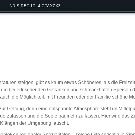
NDIS REG ID: 4-GTAXZX3
arten für entspannte S
ilie
turen steigen, gibt es kaum etwas Schöneres, als die Freizei
 um bei erfrischenden Getränken und schmackhaften Speisen de
 auch die Möglichkeit, mit Freunden oder der Familie schöne Mo
 zur Geltung, denn eine entspannte Atmosphäre steht im Mittelpu
derzulassen und die Seele baumeln zu lassen. Hier wird das
n Klängen der Umgebung lauscht.
ießen regionaler Spezialitäten – solche Orte spricht alle Sin