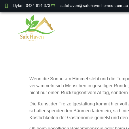
Dylan: 0424 814 373
safehaven@safehavenhomes.com.au
Wiener Hof Bierg
Freunden und Fam
Wenn die Sonne am Himmel steht und die Tempera
versammeln sich Menschen in geselliger Runde,
nicht nur einen Rückzugsort vom Alltag, sondern
Die Kunst der Freizeitgestaltung kommt hier voll
schattenspendenden Bäumen laden ein, sich nie
Köstlichkeiten der Gastronomie genießt und de
Ob beim geselligen Beisammensein oder beim Gen