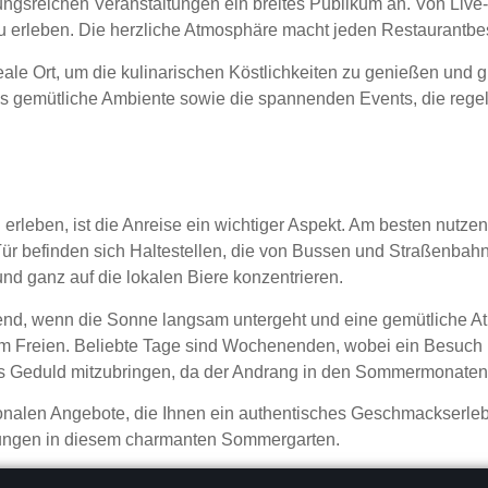
lungsreichen Veranstaltungen ein breites Publikum an. Von Live-
u erleben. Die herzliche Atmosphäre macht jeden Restaurantbe
deale Ort, um die kulinarischen Köstlichkeiten zu genießen un
 gemütliche Ambiente sowie die spannenden Events, die regelm
 besten Besuchszeiten
eben, ist die Anreise ein wichtiger Aspekt. Am besten nutzen S
Tür befinden sich Haltestellen, die von Bussen und Straßenbah
nd ganz auf die lokalen Biere konzentrieren.
end, wenn die Sonne langsam untergeht und eine gemütliche At
im Freien. Beliebte Tage sind Wochenenden, wobei ein Besuch un
as Geduld mitzubringen, da der Andrang in den Sommermonaten
isonalen Angebote, die Ihnen ein authentisches Geschmackserle
rungen in diesem charmanten Sommergarten.