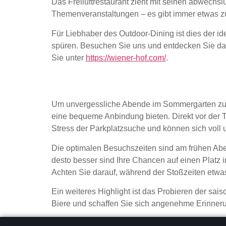
Das Freiluftrestaurant zieht mit seinen abwechs
Themenveranstaltungen – es gibt immer etwas z
Für Liebhaber des Outdoor-Dining ist dies der i
spüren. Besuchen Sie uns und entdecken Sie das
Sie unter
https://wiener-hof.com/
.
Tipps zur Anreise und
Um unvergessliche Abende im Sommergarten zu erl
eine bequeme Anbindung bieten. Direkt vor der 
Stress der Parkplatzsuche und können sich voll u
Die optimalen Besuchszeiten sind am frühen Ab
desto besser sind Ihre Chancen auf einen Platz 
Achten Sie darauf, während der Stoßzeiten etw
Ein weiteres Highlight ist das Probieren der sa
Biere und schaffen Sie sich angenehme Erinne