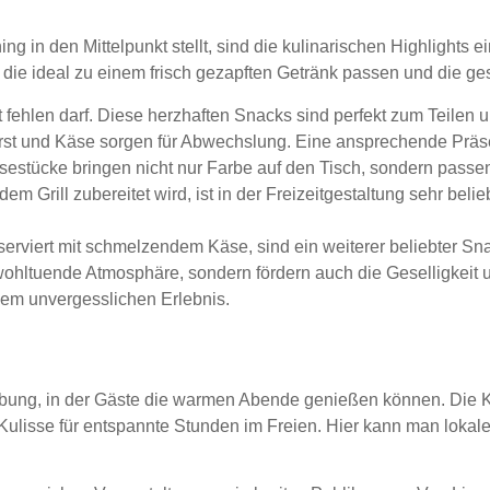
g in den Mittelpunkt stellt, sind die kulinarischen Highlights 
 die ideal zu einem frisch gezapften Getränk passen und die ge
ht fehlen darf. Diese herzhaften Snacks sind perfekt zum Teilen
t und Käse sorgen für Abwechslung. Eine ansprechende Präsen
sestücke bringen nicht nur Farbe auf den Tisch, sondern pass
dem Grill zubereitet wird, ist in der Freizeitgestaltung sehr beli
rviert mit schmelzendem Käse, sind ein weiterer beliebter Snac
 wohltuende Atmosphäre, sondern fördern auch die Geselligkeit
nem unvergesslichen Erlebnis.
e und Events im Wiener Hof
bung, in der Gäste die warmen Abende genießen können. Die
 Kulisse für entspannte Stunden im Freien. Hier kann man lokale