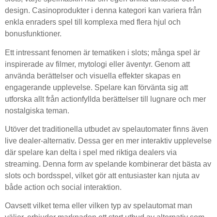
design. Casinoprodukter i denna kategori kan variera från
enkla enraders spel till komplexa med flera hjul och
bonusfunktioner.
Ett intressant fenomen är tematiken i slots; många spel är
inspirerade av filmer, mytologi eller äventyr. Genom att
använda berättelser och visuella effekter skapas en
engagerande upplevelse. Spelare kan förvänta sig att
utforska allt från actionfyllda berättelser till lugnare och mer
nostalgiska teman.
Utöver det traditionella utbudet av spelautomater finns även
live dealer-alternativ. Dessa ger en mer interaktiv upplevelse
där spelare kan delta i spel med riktiga dealers via
streaming. Denna form av spelande kombinerar det bästa av
slots och bordsspel, vilket gör att entusiaster kan njuta av
både action och social interaktion.
Oavsett vilket tema eller vilken typ av spelautomat man