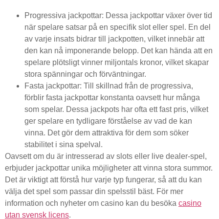
Progressiva jackpottar:
Dessa jackpottar växer över tid
när spelare satsar på en specifik slot eller spel. En del
av varje insats bidrar till jackpotten, vilket innebär att
den kan nå imponerande belopp. Det kan hända att en
spelare plötsligt vinner miljontals kronor, vilket skapar
stora spänningar och förväntningar.
Fasta jackpottar:
Till skillnad från de progressiva,
förblir fasta jackpottar konstanta oavsett hur många
som spelar. Dessa jackpots har ofta ett fast pris, vilket
ger spelare en tydligare förståelse av vad de kan
vinna. Det gör dem attraktiva för dem som söker
stabilitet i sina spelval.
Oavsett om du är intresserad av slots eller live dealer-spel,
erbjuder jackpottar unika möjligheter att vinna stora summor.
Det är viktigt att förstå hur varje typ fungerar, så att du kan
välja det spel som passar din spelsstil bäst. För mer
information och nyheter om casino kan du besöka
casino
utan svensk licens
.