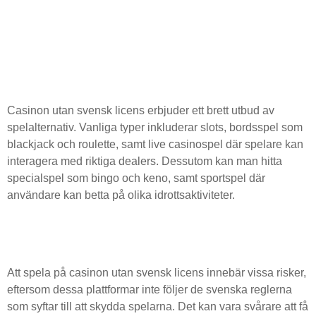
Frågor och svar:
Vilka typer av spel finns på casinon utan
svensk licens?
Casinon utan svensk licens erbjuder ett brett utbud av
spelalternativ. Vanliga typer inkluderar slots, bordsspel som
blackjack och roulette, samt live casinospel där spelare kan
interagera med riktiga dealers. Dessutom kan man hitta
specialspel som bingo och keno, samt sportspel där
användare kan betta på olika idrottsaktiviteter.
Är det tryggt att spela på casinon utan
svensk licens?
Att spela på casinon utan svensk licens innebär vissa risker,
eftersom dessa plattformar inte följer de svenska reglerna
som syftar till att skydda spelarna. Det kan vara svårare att få