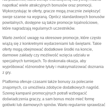
napotkać wiele atrakcyjnych bonusów oraz promocji.
Wykorzystując te oferty, gracze mogą znacznie zwiększyć
swoje szanse na wygraną. Oprócz standardowych bonusów
powitalnych, dostępne są także promocje lojalnościowe,
które nagradzają regularnych uczestników.
Warto zwrócić uwagę na okresowe promocje, które często
wiążą się z konkretnymi wydarzeniami lub świętami. Takie
oferty mogą obejmować dodatkowe środki na koncie,
darmowe zakłady czy możliwość wzięcia udziału w
specjalnych turniejach. To doskonała okazja, aby
wypróbować różnorodne tytuły i maksymalizować doznania
z gry.
Platforma oferuje czasami także bonusy za polecanie
znajomych, co umożliwia zdobycie dodatkowych nagród.
Szereg kampanii promocyjnych potrafi wzbogacić
doświadczenia graczy, a sam bonus może mieć formę
gotówki lub darmowych spinów. Warto regularnie sprawdzać