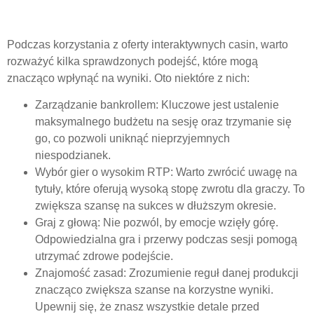
na platformie BetAlice
Podczas korzystania z oferty interaktywnych casin, warto
rozważyć kilka sprawdzonych podejść, które mogą
znacząco wpłynąć na wyniki. Oto niektóre z nich:
Zarządzanie bankrollem:
Kluczowe jest ustalenie
maksymalnego budżetu na sesję oraz trzymanie się
go, co pozwoli uniknąć nieprzyjemnych
niespodzianek.
Wybór gier o wysokim RTP:
Warto zwrócić uwagę na
tytuły, które oferują wysoką stopę zwrotu dla graczy. To
zwiększa szansę na sukces w dłuższym okresie.
Graj z głową:
Nie pozwól, by emocje wzięły górę.
Odpowiedzialna gra i przerwy podczas sesji pomogą
utrzymać zdrowe podejście.
Znajomość zasad:
Zrozumienie reguł danej produkcji
znacząco zwiększa szanse na korzystne wyniki.
Upewnij się, że znasz wszystkie detale przed