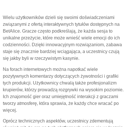
BetAlice
Wielu użytkowników dzieli się swoimi doświadczeniami
związanymi z ofertą interaktywnych tytułów dostępnych na
BetAlice. Gracze często podkreślają, że każda sesja to
unikalne przeżycie, które może wnieść wiele emocji do ich
codzienności. Dzięki innowacyjnym rozwiązaniom, zabawa
staje się znacznie bardziej wciągająca, a uczestnicy czują
się jakby byli w rzeczywistym kasynie.
Na forach internetowych można napotkać wiele
pozytywnych komentarzy dotyczących żywotności i grafiki
tych produkcji. Użytkownicy chwalą także profesjonalizm
krupierów, którzy prowadzą rozgrywki na wysokim poziomie.
Ich znajomość gier oraz umiejętność interakcji z graczami
tworzy atmosferę, która sprawia, że każdy chce wracać po
więcej.
Oprócz technicznych aspektów, uczestnicy zdementują