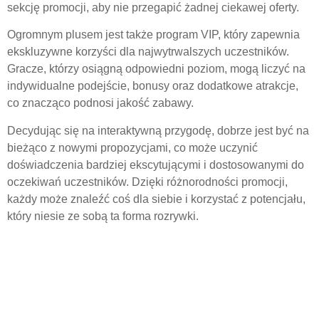
sekcję promocji, aby nie przegapić żadnej ciekawej oferty.
Ogromnym plusem jest także program VIP, który zapewnia
ekskluzywne korzyści dla najwytrwalszych uczestników.
Gracze, którzy osiągną odpowiedni poziom, mogą liczyć na
indywidualne podejście, bonusy oraz dodatkowe atrakcje,
co znacząco podnosi jakość zabawy.
Decydując się na interaktywną przygodę, dobrze jest być na
bieżąco z nowymi propozycjami, co może uczynić
doświadczenia bardziej ekscytującymi i dostosowanymi do
oczekiwań uczestników. Dzięki różnorodności promocji,
każdy może znaleźć coś dla siebie i korzystać z potencjału,
który niesie ze sobą ta forma rozrywki.
Opinie graczy o
interaktywnych
produkcjach na platformie