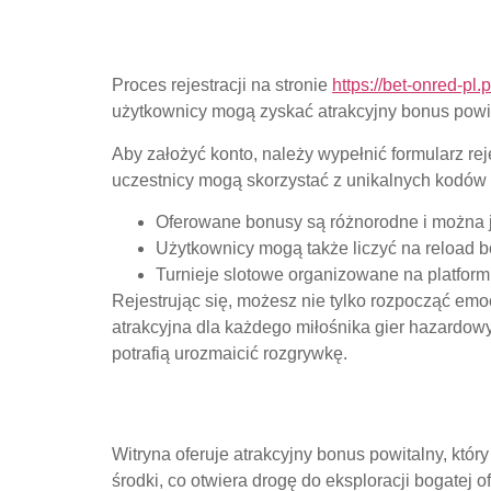
Rejestracja na platfo
Proces rejestracji na stronie
https://bet-onred-pl.p
użytkownicy mogą zyskać atrakcyjny bonus powit
Aby założyć konto, należy wypełnić formularz re
uczestnicy mogą skorzystać z unikalnych kodów
Oferowane bonusy są różnorodne i można je
Użytkownicy mogą także liczyć na reload b
Turnieje slotowe organizowane na platform
Rejestrując się, możesz nie tylko rozpocząć emo
atrakcyjna dla każdego miłośnika gier hazardo
potrafią urozmaicić rozgrywkę.
Oferta powitalna i bo
Witryna oferuje atrakcyjny bonus powitalny, kt
środki, co otwiera drogę do eksploracji bogatej 