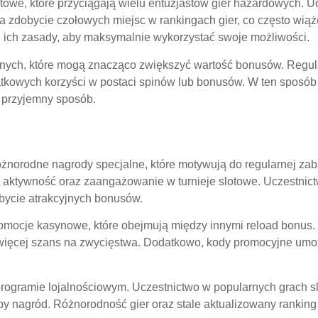
otowe, które przyciągają wielu entuzjastów gier hazardowych. 
a zdobycie czołowych miejsc w rankingach gier, co często wiąż
 i ich zasady, aby maksymalnie wykorzystać swoje możliwości.
ych, które mogą znacząco zwiększyć wartość bonusów. Regular
atkowych korzyści w postaci spinów lub bonusów. W ten sposó
 przyjemny sposób.
 i nagrody dla stałych gracz
 różnorodne nagrody specjalne, które motywują do regularnej z
 aktywność oraz zaangażowanie w turnieje slotowe. Uczestnict
bycie atrakcyjnych bonusów.
promocje kasynowe, które obejmują między innymi reload bonu
więcej szans na zwycięstwa. Dodatkowo, kody promocyjne umoż
rogramie lojalnościowym. Uczestnictwo w popularnych grach sl
by nagród. Różnorodność gier oraz stale aktualizowany ranking