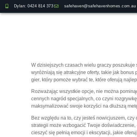
Dylan: 0424 814 373
safehaven@safehavenhomes.com.au
Jak zdobyć darmo
żadnych problem
W dzisiejszych czasach wielu graczy poszukuj
wyróżniają się atrakcyjne oferty, takie jak
bonus 
gier
, który pomoże wybrać te, które oferują najl
Rozważając wszystkie opcje, nie można pominą
cennych nagród specjalnych, co czyni rozgrywkę
maksymalizować swoje korzyści na dłuższą met
Bez względu na to, czy jesteś nowicjuszem, czy
strategii może wzbogacić Twoje doświadczenie, o
cieszyć się pełnią emocji i ekscytacji, jakie of