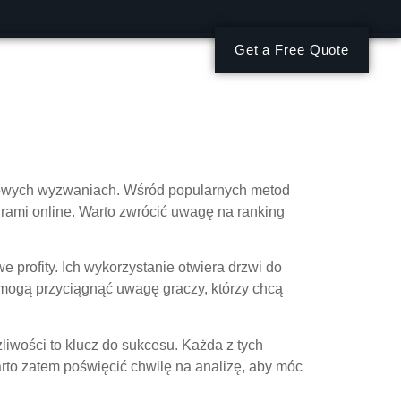
Get a Free Quote
osto i bez
dowych wyzwaniach. Wśród popularnych metod
grami online. Warto zwrócić uwagę na
ranking
e profity. Ich wykorzystanie otwiera drzwi do
ogą przyciągnąć uwagę graczy, którzy chcą
iwości to klucz do sukcesu. Każda z tych
rto zatem poświęcić chwilę na analizę, aby móc