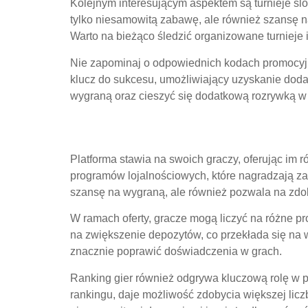
Kolejnym interesującym aspektem są turnieje sl
tylko niesamowitą zabawę, ale również szansę n
Warto na bieżąco śledzić organizowane turnieje
Nie zapominaj o odpowiednich kodach promocyjn
klucz do sukcesu, umożliwiający uzyskanie dod
wygraną oraz cieszyć się dodatkową rozrywką w
Program lojalnościowy
Platforma stawia na swoich graczy, oferując im
programów lojalnościowych, które nagradzają za
szansę na wygraną, ale również pozwala na zdo
W ramach oferty, gracze mogą liczyć na różne 
na zwiększenie depozytów, co przekłada się na 
znacznie poprawić doświadczenia w grach.
Ranking gier również odgrywa kluczową rolę w p
rankingu, daje możliwość zdobycia większej licz